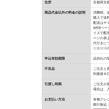
住所
京都府京都
商品代金以外の料金の説明
消費税、送
購入で送
配送はヤ
WEBペ
イズで配
ージの表
代引きに
引換決済
申込有効期限
品切れの
不良品
ご注文と
到着後８
引渡し時期
ご注文が
場合は、
お支払い方法
各種クレ
銀行振込