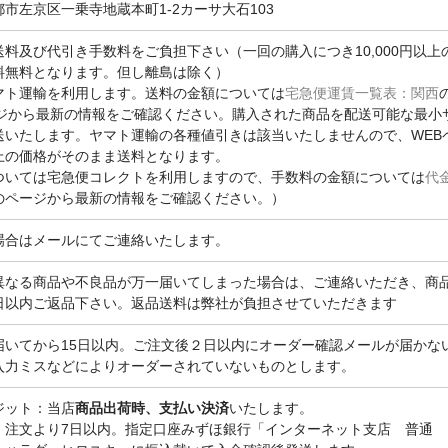
市左京区一乗寺地蔵本町1-2カーサ大石103
料及び代引き手数料をご負担下さい（一回の購入につき10,000円以上
料無料となります。但し離島は除く）
マト運輸を利用します。送料の金額については
宅急便運賃一覧表：関西
ージから最新の情報をご確認ください。購入された商品を配送可能な最小
送いたします。ヤマト運輸の各種値引きは該当いたしませんので、WEB
上の価格がそのまま送料となります。
ついては宅急便コレクトを利用しますので、手数料の金額については
代
のページから最新の情報をご確認ください。）
場合はメールにてご連絡いたします。
異なる商品や不良品が万一届いてしまった場合は、ご連絡いただき、商
日以内ご返品下さい。返品送料は弊社が負担させていただきます
届いてから15日以内。ご注文後２日以内にオーダー確認メールが届かな
入力ミスなどによりオーダーされていないものとします。
ジット：当店
商品出荷時、支払い決済
いたします。
：注文より7日以内。指定口座みずほ銀行「インターネット支店 普通