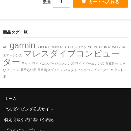
数量
商品タグ一覧
garmin
AOI
SUPER COMPENSATOR シリコン
SUUNTO D6i NOVO Zulu
マレスダイブコンピュー
エアーレンズ
ター
ライト
ワイドコンバージョンレンズ
ワイドドームレンズ
在庫処分
大き
なダイコン
展示処分品
最終処分ダイコン
格安ダイビングコンピューター
水中ストロ
ボ
ホーム
PSCダイビング公式サイト
特定商取引法に基づく表記
プライバシーポリシー