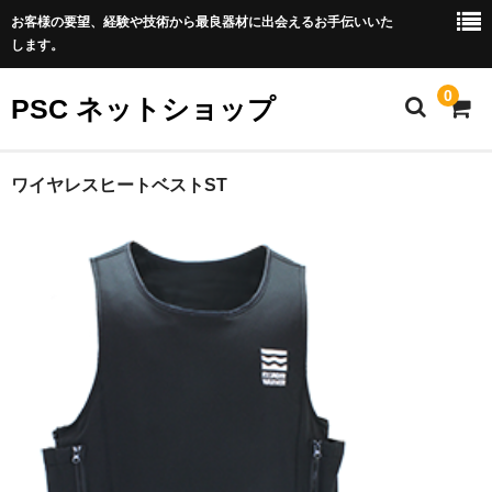
お客様の要望、経験や技術から最良器材に出会えるお手伝いいた
します。
0
PSC ネットショップ
ホーム
ワイヤレスヒートベストST
PSCダイビング公式サイト
特定商取引法に基づく表記
プライバシーポリシー
LINEでのご相談
075-711-5539