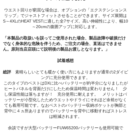
ウエスト回りが窮屈な場合は、オプションの「エクステンションス
リップ」でジャストフィットさせることができます。サイズ展開は
S～4XLのHEAT VESTに適した全7サイズ。高い伸縮性により、幅10
～20cmの腹囲アップに対応します。
「本製品の取扱いを誤ってご使用された場合、製品故障や破損だけ
でなく身体的な危険を伴うため、ご注文の場合、直送はできませ
ん。原則当店店頭にて説明後の製品お渡しとなります。」
試着感想
総評
素晴らしいとても暖かく使い方にもよりますが通常の2ダイビ
ングに充分使用できます。
このタイプのベストはDXに比べバッテリーが約半分になりましたが
ヒートパネルを背面だけにしたため保温時間は変わりません！ 少
し保温性能は落ちますが！ 充分使用に耐えます。 メリットはバ
ッテリーが小型化したためウエットやドライにそれほど余裕がなく
ても着用可能です。なおベストのバッテリー収納ポケットが胸部と
背中に４ヵ所ありますのでバッテリーを背中に移動すればストレス
は軽減されます。
余談ですが大型バッテリーFUW65200バッテリーも使用可能で