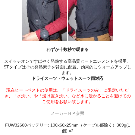
わずか十数秒で暖まる
スイッチオンですばやく発熱する高品質ヒートエレメントを採用。
STタイプはその発熱素子を背面に配置、効果的にウォームアップし
ます。
ドライスーツ・
ウェットスーツ両
対応
現在ヒートベストの使用は、「ドライスーツのみ」に限定いただ
き、「水洗い」や「浸け置き洗い」など水に浸かることを避けての
ご使用をお願い致します。
メーカーＨＰ参照
FUW32600バッテリー: 100x60x25mm（ケーブル部除く）309g(1
個) ×2