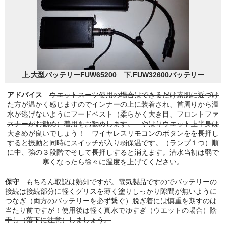
上.大型バッテリーFUW65200 下.FUW32600バッテリー
アドバイス
ウエットスーツ使用の場合はできるだけ素肌に近づけ
た方が温かく感じますのでインナーの上に装着され、首周りから温
水が逃げないようにフードベスト（柔らかく大き目、フロントファ
スナーがお勧め）着用をお勧めします。 やはりウエット上半身は
大きめが良いでしょう！
ワイヤレスリモコンのボタンをを長押し
すると振動と同時にスイッチが入り弱保温です。（ランプ１つ）順
に中、強の３段階でそして長押しすると消えます。潜水当初は弱で
寒くなったら徐々に温度を上げてください。
保守
もちろん取説は熟知ですが。電気製品ですのでバッテリーの
接続は接続部分に軽くグリスを薄く塗りしっかり隙間が無いように
つなぎ（両方のバッテリーを必ず繋ぐ）脱ぎ着には慎重を期すのは
当たり前ですが！
使用後は軽く真水でゆすぎ（ウエットの場合）陰
干し（落下に注意）しましょう。