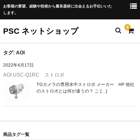
お客様の要望、経験や技術から最良器材に出会えるお手伝いいた
します。
0
PSC ネットショップ
ホーム
タグ:
AOI
2022年4月17日
PSCダイビング公式サイト
AOI USC-Q1RC ストロボ
特定商取引法に基づく表記
TGカメラの専用水中ストロボ メーカー HP 他社
のストロボとは何が違うの？ こ […]
プライバシーポリシー
LINEでのご相談
075-711-5539
商品タグ一覧