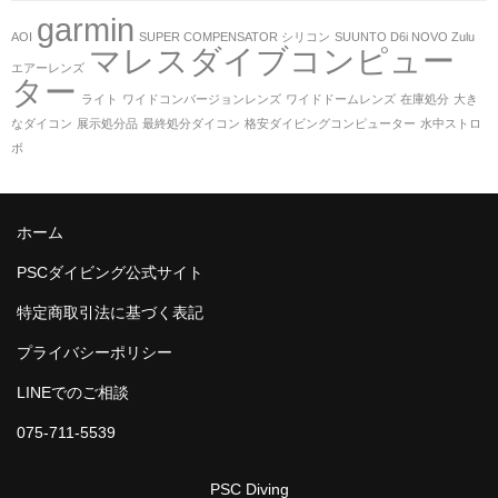
garmin
AOI
SUPER COMPENSATOR シリコン
SUUNTO D6i NOVO Zulu
マレスダイブコンピュー
エアーレンズ
ター
ライト
ワイドコンバージョンレンズ
ワイドドームレンズ
在庫処分
大き
なダイコン
展示処分品
最終処分ダイコン
格安ダイビングコンピューター
水中ストロ
ボ
ホーム
PSCダイビング公式サイト
特定商取引法に基づく表記
プライバシーポリシー
LINEでのご相談
075-711-5539
PSC Diving