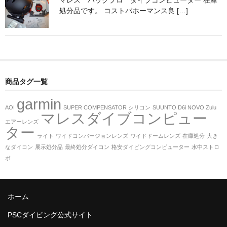
マレス パックプロ ダイブコンピューター 在庫
処分品です。 コストパホーマンス良 […]
商品タグ一覧
garmin
AOI
SUPER COMPENSATOR シリコン
SUUNTO D6i NOVO Zulu
マレスダイブコンピュー
エアーレンズ
ター
ライト
ワイドコンバージョンレンズ
ワイドドームレンズ
在庫処分
大き
なダイコン
展示処分品
最終処分ダイコン
格安ダイビングコンピューター
水中ストロ
ボ
ホーム
PSCダイビング公式サイト