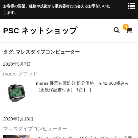
お客様の要望、経験や技術から最良器材に出会えるお手伝いいた
します。
0
PSC ネットショップ
ホーム
タグ:
マレスダイブコンピューター
2020年5月7日
PSCダイビング公式サイト
mares クアッド
特定商取引法に基づく表記
mares 展示在庫処分 処分価格 ￥42,900税込み
（正規保証書付き） 1台 […]
プライバシーポリシー
LINEでのご相談
075-711-5539
2020年2月13日
マレスダイブコンピューター